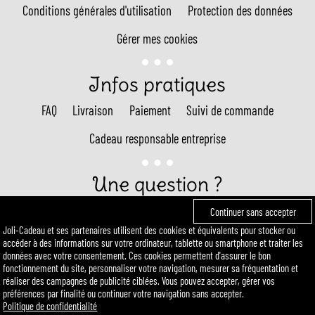
Conditions générales d'utilisation
Protection des données
Gérer mes cookies
Infos pratiques
FAQ
Livraison
Paiement
Suivi de commande
Cadeau responsable entreprise
Une question ?
Continuer sans accepter
Appel non surtaxé : 01 89 96 02 13
Joli-Cadeau et ses partenaires utilisent des cookies et équivalents pour stocker ou
(du lundi au vendredi : 9H30 - 18H)
accéder à des informations sur votre ordinateur, tablette ou smartphone et traiter les
E-mail : contact@joli-cadeau.com
données avec votre consentement. Ces cookies permettent d'assurer le bon
fonctionnement du site, personnaliser votre navigation, mesurer sa fréquentation et
réaliser des campagnes de publicité ciblées. Vous pouvez accepter, gérer vos
préférences par finalité ou continuer votre navigation sans accepter.
Politique de confidentialité