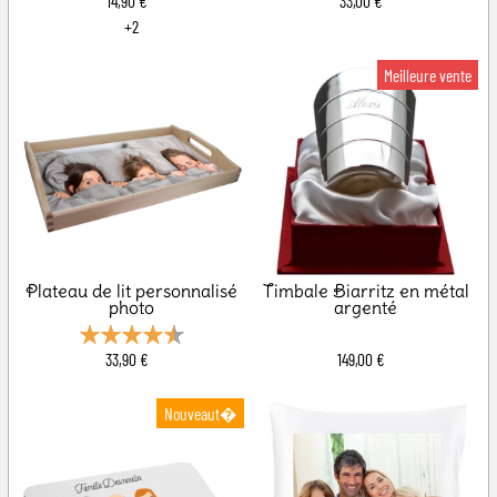
14,90 €
33,00 €
+2
Plateau de lit personnalisé
Timbale Biarritz en métal
photo
argenté
33,90 €
149,00 €