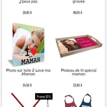
J'peux pas
gravée
29,90 €
99,00 €
Photo sur toile I Love ma
Plateau de lit spécial
Maman
maman
24,50 €
33,90 €