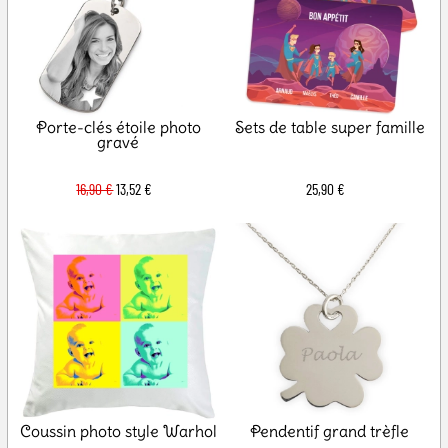
Porte-clés étoile photo
Sets de table super famille
gravé
16,90 €
13,52 €
25,90 €
Coussin photo style Warhol
Pendentif grand trèfle