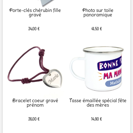
Porte-clés chérubin fille
Photo sur toile
gravé
panoramique
34,00 €
41,50 €
Bracelet coeur gravé
Tasse émaillée spécial fête
prénom
des mères
36,00 €
14,90 €