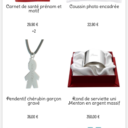
Carnet de santé prénom et
Coussin photo encadrée
motif
29,90 €
22,90 €
+2
Pendentif chérubin garçon
Rond de serviette uni
gravé
Menton en argent massif
36,00 €
350,00 €