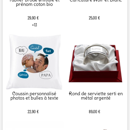
prénom coton bio
29,90 €
25,00 €
+13
Coussin personnalisé
Rond de serviette serti en
photos et bulles à texte
métal argenté
22,90 €
89,00 €