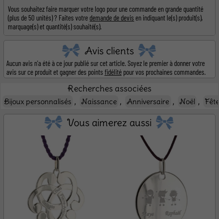
Vous souhaitez faire marquer votre logo pour une commande en grande quantité
(plus de 50 unités) ? Faites votre
demande de devis
en indiquant le(s) produit(s),
marquage(s) et quantité(s) souhaité(s).
Avis clients
Aucun avis n'a été à ce jour publié sur cet article. Soyez le premier à donner votre
avis sur ce produit et gagner des points
fidélité
pour vos prochaines commandes.
Recherches associées
,
,
,
,
Bijoux personnalisés
Naissance
Anniversaire
Noël
Fêt
Vous aimerez aussi