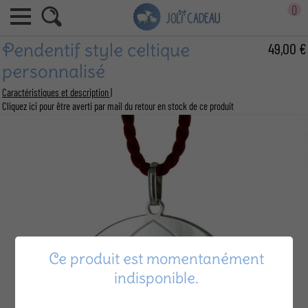
0
Pendentif style celtique
49,00 €
personnalisé
Caractéristiques et description |
Cliquez ici pour être averti par mail du retour en stock de ce produit
Ce produit est momentanément
indisponible.