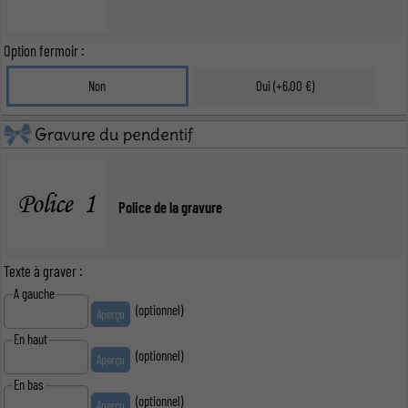
Option fermoir :
Non
Oui (+6,00 €)
Gravure du pendentif
Police de la gravure
Texte à graver :
A gauche
(optionnel)
En haut
(optionnel)
En bas
(optionnel)