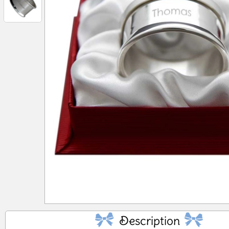
No
Description