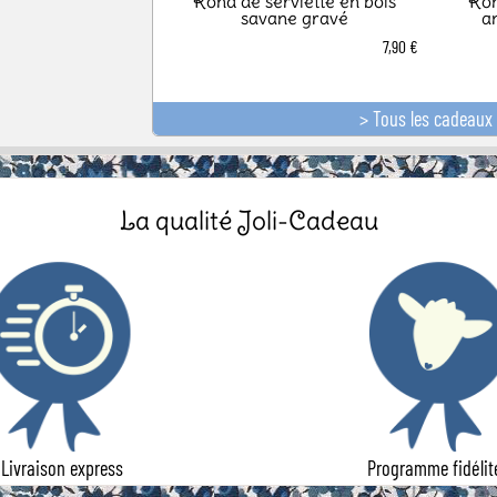
Rond de serviette en bois
Ron
savane gravé
a
7,90 €
> Tous les cadeaux 
La qualité Joli-Cadeau
Livraison express
Programme fidélit