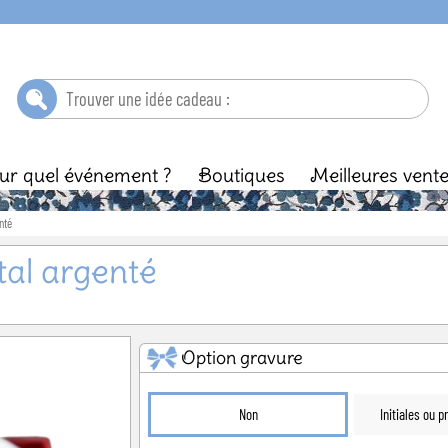
ur quel événement ?
Boutiques
Meilleures vent
nté
ébé
Baptême
Enfant
Anniversaire
Ma
tal argenté
Option gravure
Non
Initiales ou 