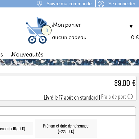
Suivre ma commande
Se connecter
Mon panier
▼
0
aucun cadeau
0 €
es
Nouveautés
man
Fête des Mères
89.00 €
Frais de port 🛈
Livré le 17 août en standard
|
Prénom et date de naissance
prénom (+16,00 €)
(+22,00 €)