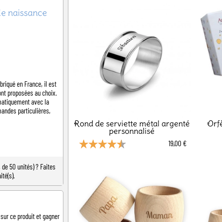
de naissance
riqué en France, il est
ont proposées au choix.
matiquement avec la
mandes particulières,
Rond de serviette métal argenté
Orfè
personnalisé
19,00 €
de 50 unités) ? Faites
ité(s).
 sur ce produit et gagner