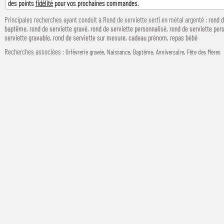
des points
fidélité
pour vos prochaines commandes.
Principales recherches ayant conduit à Rond de serviette serti en métal argenté :
rond d
baptême
,
rond de serviette gravé
,
rond de serviette personnalisé
,
rond de serviette per
serviette gravable
,
rond de serviette sur mesure
,
cadeau prénom
,
repas bébé
Recherches associées
:
,
,
,
,
Orfèvrerie gravée
Naissance
Baptême
Anniversaire
Fête des Mères