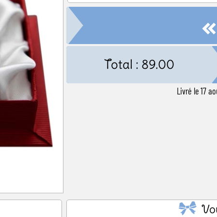
ël
Baby Shower
Annonce de
Total :
89.00
Livré le 17 
Vo