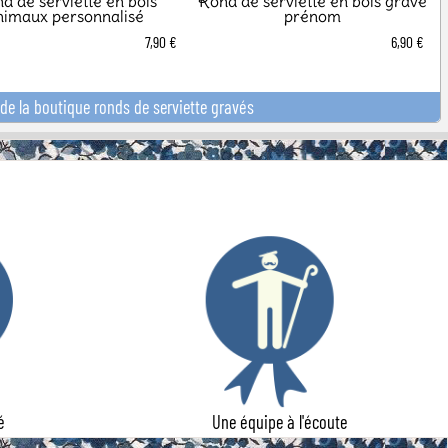
d de serviette en bois
Rond de serviette en bois gravé
nimaux personnalisé
prénom
7,90 €
6,90 €
de la boutique ronds de serviette gravés
é
Une équipe à l'écoute