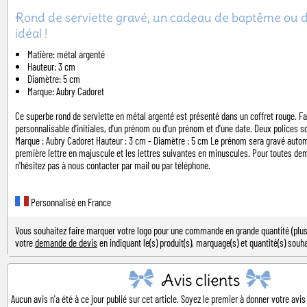
Rond de serviette gravé, un cadeau de baptême ou 
idéal !
Matière: métal argenté
Hauteur: 3 cm
Diamètre: 5 cm
Marque: Aubry Cadoret
Ce superbe rond de serviette en métal argenté est présenté dans un coffret rouge. Fab
personnalisable d'initiales, d'un prénom ou d'un prénom et d'une date. Deux polices s
Marque : Aubry Cadoret Hauteur : 3 cm - Diamètre : 5 cm Le prénom sera gravé auto
première lettre en majuscule et les lettres suivantes en minuscules. Pour toutes de
n'hésitez pas à nous contacter par mail ou par téléphone.
Personnalisé en France
Vous souhaitez faire marquer votre logo pour une commande en grande quantité (plus 
votre
demande de devis
en indiquant le(s) produit(s), marquage(s) et quantité(s) souha
Avis clients
Aucun avis n'a été à ce jour publié sur cet article. Soyez le premier à donner votre avis