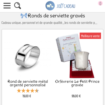
0
Ronds de serviette gravés
Cadeau unique, personnel et de grande qualité...les ronds de serviette peuvent être gravés avec les initiales ou le prénom de votre choix. Articles de grande finesse, ils feront le bonheur des parents.
Cadeau traditionnel pour une naissance ou un baptême, ces pièces uniques en argent massif ou en métal argenté, trôneront au centre de la table.
Rond de serviette métal
Orfèvrerie Le Petit Prince
argenté personnalisé
gravée
19,00 €
99,00 €