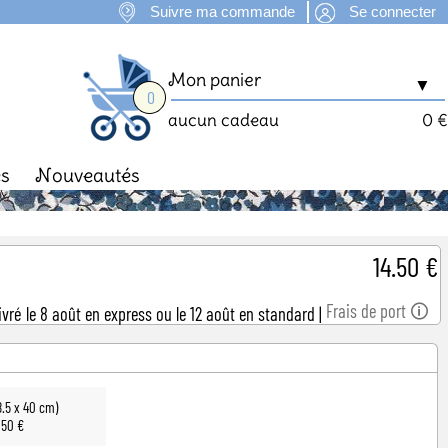
Suivre ma commande
Se connecter
Mon panier
▼
0
aucun cadeau
0 €
es
Nouveautés
man
Fête des Mères
14.50 €
Frais de port 🛈
ivré le 8 août en express ou le 12 août en standard
|
8.5 x 40 cm)
,50 €