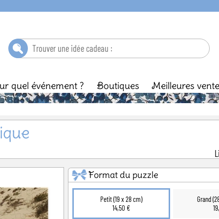
ur quel événement ?
Boutiques
Meilleures vent
ébé
Baptême
Enfant
Anniversaire
Ma
ique
L
Format du puzzle
Petit (19 x 28 cm)
Grand (2
14,50 €
19