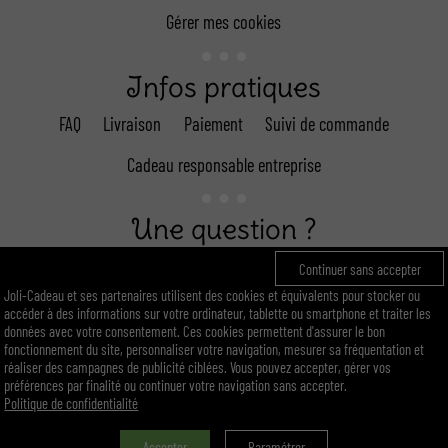
Gérer mes cookies
Infos pratiques
FAQ
Livraison
Paiement
Suivi de commande
Cadeau responsable entreprise
Une question ?
Continuer sans accepter
Appel non surtaxé : 01 89 96 02 13
Joli-Cadeau et ses partenaires utilisent des cookies et équivalents pour stocker ou
(du lundi au vendredi : 9H30 - 18H)
accéder à des informations sur votre ordinateur, tablette ou smartphone et traiter les
E-mail : contact@joli-cadeau.com
données avec votre consentement. Ces cookies permettent d'assurer le bon
fonctionnement du site, personnaliser votre navigation, mesurer sa fréquentation et
réaliser des campagnes de publicité ciblées. Vous pouvez accepter, gérer vos
préférences par finalité ou continuer votre navigation sans accepter.
Politique de confidentialité
Accepter
Paramétrer