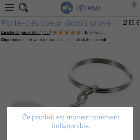
0
Porte-clés coeur diam's gravé
21,90 €
Caractéristiques et description |
5.0
/
5
(
1
avis)
Cliquez ici pour être averti par mail du retour en stock de ce produit
Ce produit est momentanément
indisponible.