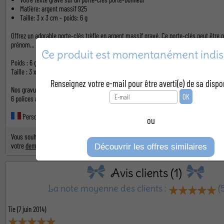
Matière: argent massif 925
Taille: 3 x 3 cm - poids: 6 g
Offrez un adorable porte-clés trèfle en argent massif gravé. Ce porte-clés peut être 
prénom... Ce porte-clé est unique, il ne les quittera plus !
Ce produit est momentanément indis
Poids : 6 g
Taille : 3 x 3 cm
Renseignez votre e-mail pour être averti(e) de sa dispon
Nos gravures sont réalisées artisanalement à l'aide d'une machine garantissant une 
6 polices au choix (voir modèles ci-contre).
Personnalisé en France
ou
Vous souhaitez faire marquer votre logo pour une commande en grande quantité (plus 
votre
demande de devis
en indiquant le(s) produit(s), marquage(s) et quantité(s) souha
Découvrir les offres similaires
Avis clients (1)
La note moyenne des clients :
(
Tie
(7 juin 2014)