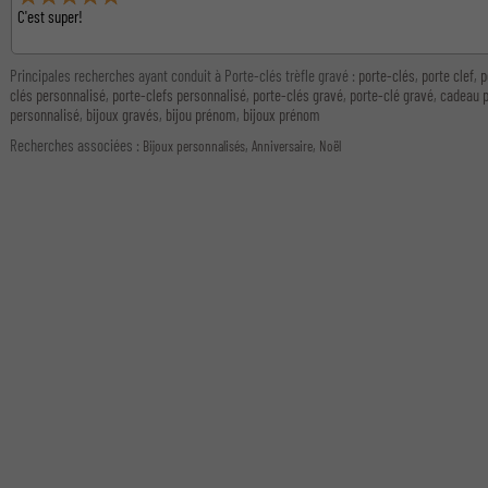
C'est super!
Principales recherches ayant conduit à Porte-clés trèfle gravé :
porte-clés
,
porte clef
,
p
clés personnalisé
,
porte-clefs personnalisé
,
porte-clés gravé
,
porte-clé gravé
,
cadeau 
personnalisé
,
bijoux gravés
,
bijou prénom
,
bijoux prénom
Recherches associées
:
,
,
Bijoux personnalisés
Anniversaire
Noël