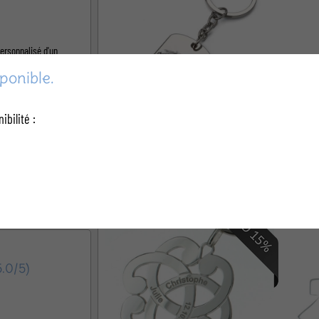
personnalisé d'un
ponible.
ibilité :
qualité optimale, avec
Porte-clés plaque personnalisé
Porte
12,90 €
de 50 unités) ? Faites
ité(s).
5.0/5)