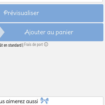
 naissance
Prévisualiser
Ajouter au panier
Frais de port 🛈
oût en standard
|
us aimerez aussi