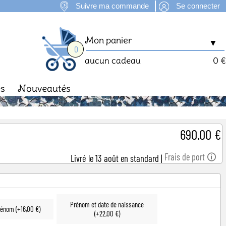
Suivre ma commande
Se connecter
Mon panier
▼
0
aucun cadeau
0 €
es
Nouveautés
man
Fête des Mères
690.00 €
Frais de port 🛈
Livré le 13 août en standard
|
Prénom et date de naissance
prénom (+16,00 €)
(+22,00 €)