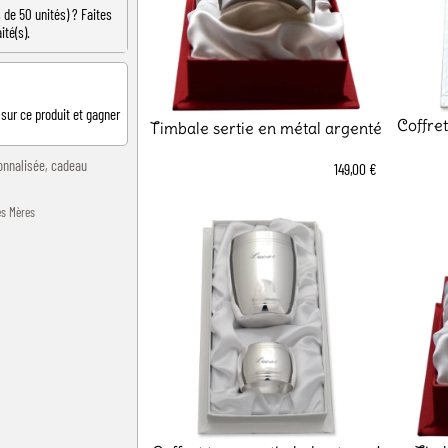
de 50 unités) ? Faites
ité(s).
 sur ce produit et gagner
Coffre
Timbale sertie en métal argenté
onnalisée
,
cadeau
149,00 €
es Mères