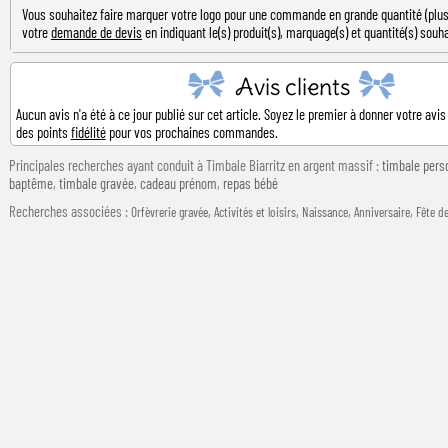
Vous souhaitez faire marquer votre logo pour une commande en grande quantité (plus 
votre
demande de devis
en indiquant le(s) produit(s), marquage(s) et quantité(s) souha
Avis clients
Aucun avis n'a été à ce jour publié sur cet article. Soyez le premier à donner votre avis
des points
fidélité
pour vos prochaines commandes.
Principales recherches ayant conduit à Timbale Biarritz en argent massif :
timbale pers
baptême
,
timbale gravée
,
cadeau prénom
,
repas bébé
Recherches associées
:
,
,
,
,
Orfèvrerie gravée
Activités et loisirs
Naissance
Anniversaire
Fête d