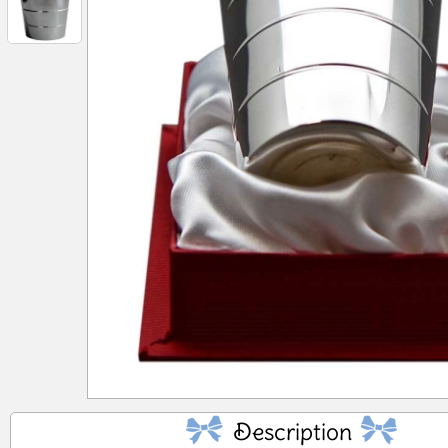
No
Description