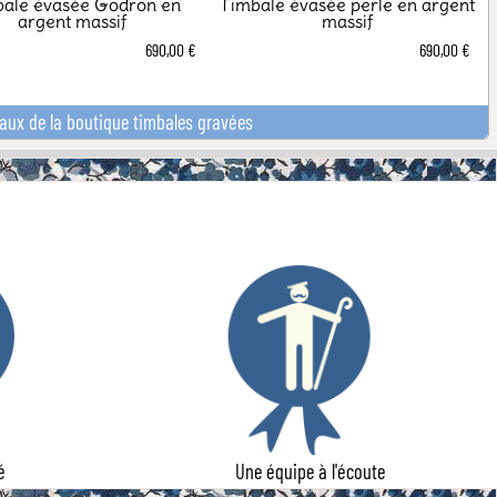
bale évasée Godron en
Timbale évasée perle en argent
argent massif
massif
690,00 €
690,00 €
eaux de la boutique timbales gravées
é
Une équipe à l'écoute