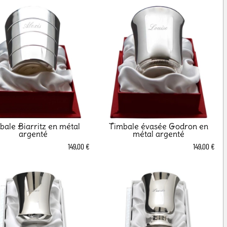
bale Biarritz en métal
Timbale évasée Godron en
argenté
métal argenté
149,00 €
149,00 €