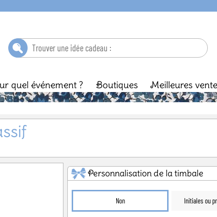
ur quel événement ?
Boutiques
Meilleures vent
ébé
Baptême
Enfant
Anniversaire
Ma
ssif
Personnalisation de la timbale
Non
Initiales ou 