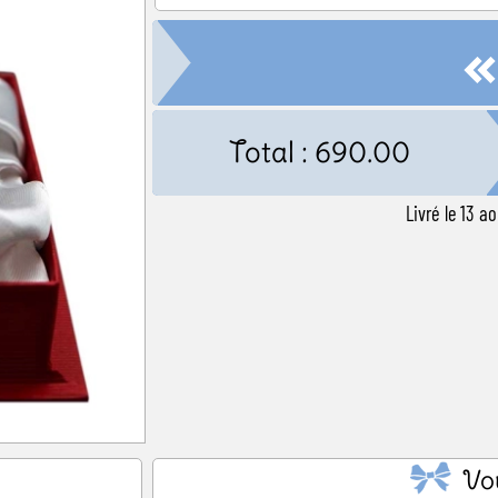
ël
Baby Shower
Annonce de
Total :
690.00
Livré le 13 a
Vo