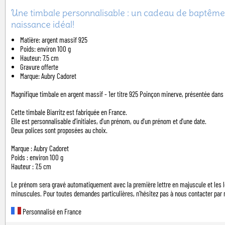
Une timbale personnalisable : un cadeau de baptême
naissance idéal!
Matière: argent massif 925
Poids: environ 100 g
Hauteur: 7.5 cm
Gravure offerte
Marque: Aubry Cadoret
Magnifique timbale en argent massif - 1er titre 925 Poinçon minerve, présentée dans 
Cette timbale Biarritz est fabriquée en France.
Elle est personnalisable d'initiales, d'un prénom, ou d'un prénom et d'une date.
Deux polices sont proposées au choix.
Marque : Aubry Cadoret
Poids : environ 100 g
Hauteur : 7,5 cm
Le prénom sera gravé automatiquement avec la première lettre en majuscule et les l
minuscules. Pour toutes demandes particulières, n'hésitez pas à nous contacter par 
Personnalisé en France