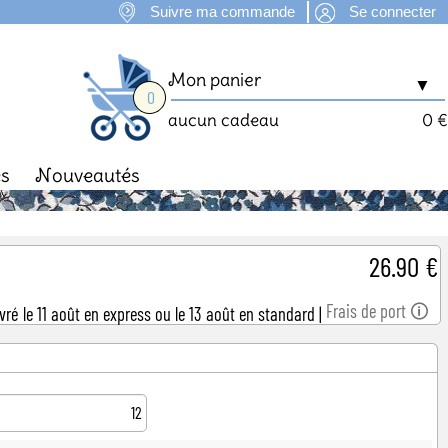
Suivre ma commande
Se connecter
Mon panier
▼
0
aucun cadeau
0 €
es
Nouveautés
man
Fête des Mères
26.90 €
Frais de port 🛈
ivré le 11 août en express ou le 13 août en standard
|
12