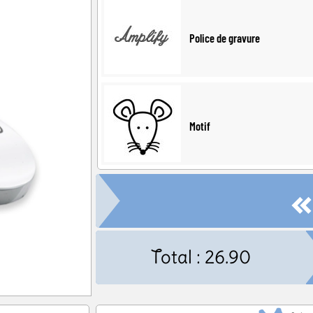
ël
Baby Shower
Annonce de
Police de gravure
Motif
Total :
26.90