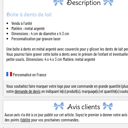
Description
Boite à dents de lait
Vendu à l'unité
Matière : métal argenté
Dimensions : 4 cm de diamètre x h 3 cm
Personnalisation par gravure laser
Une boite à dents en métal argenté avec couvercle pour y glisser les dents de lait pe
Vous pourrez faire graver cette boite à dents avec le prénom de l'enfant et éventuell
petite souris. Dimensions: 4 x 4 x 3 cm Matière: métal argenté
Personnalisé en France
Vous souhaitez faire marquer votre logo pour une commande en grande quantité (plus 
votre
demande de devis
en indiquant le(s) produit(s), marquage(s) et quantité(s) souha
Avis clients
Aucun avis n'a été à ce jour publié sur cet article. Soyez le premier à donner votre avis
des points
fidélité
pour vos prochaines commandes.