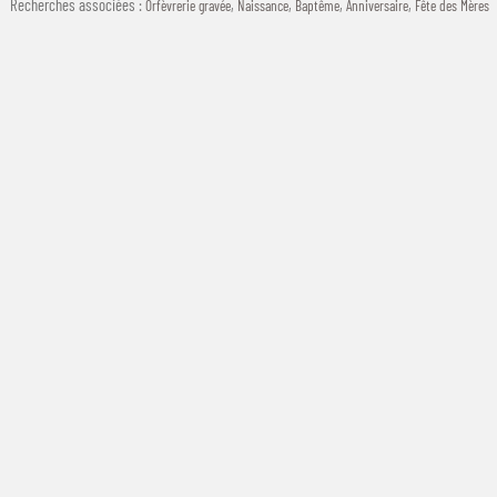
Recherches associées
:
,
,
,
,
Orfèvrerie gravée
Naissance
Baptême
Anniversaire
Fête des Mères