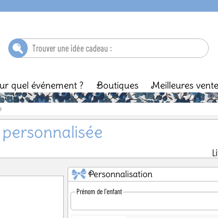
ur quel événement ?
Boutiques
Meilleures vent
e
ébé
Baptême
Enfant
Anniversaire
Ma
 personnalisée
L
Personnalisation
Prénom de l'enfant