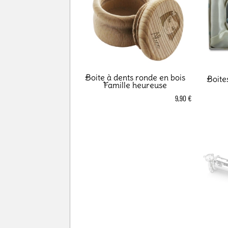
Boite à dents ronde en bois
Boite
Famille heureuse
9,90 €