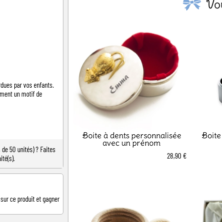
Vo
rdues par vos enfants.
ement un motif de
Boite à dents personnalisée
Boite
avec un prénom
de 50 unités) ? Faites
28,90 €
ité(s).
 sur ce produit et gagner