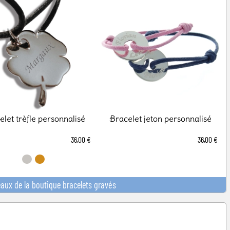
elet trèfle personnalisé
Bracelet jeton personnalisé
36,00 €
36,00 €
eaux de la boutique bracelets gravés