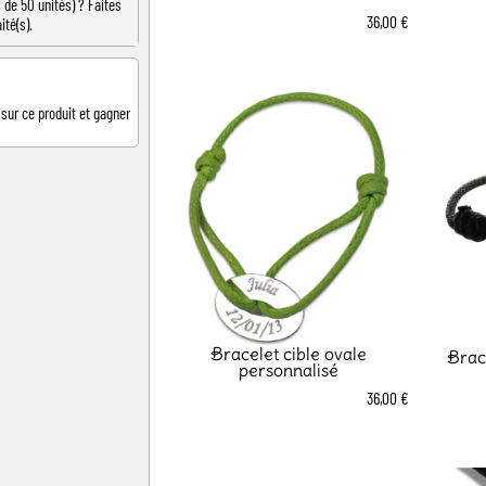
de 50 unités) ? Faites
36,00 €
ité(s).
 sur ce produit et gagner
Bracelet cible ovale
Brac
personnalisé
36,00 €