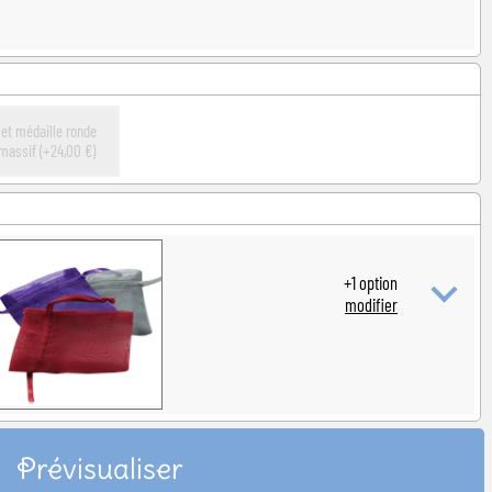
 et médaille ronde
massif (+24,00 €)
+
1
option
modifier
Prévisualiser