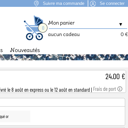
Suivre ma commande
Se connecter
Mon panier
▼
0
aucun cadeau
0 €
es
Nouveautés
man
Fête des Mères
24.00 €
Frais de port 🛈
ivré le 8 août en express ou le 12 août en standard
|
qué or