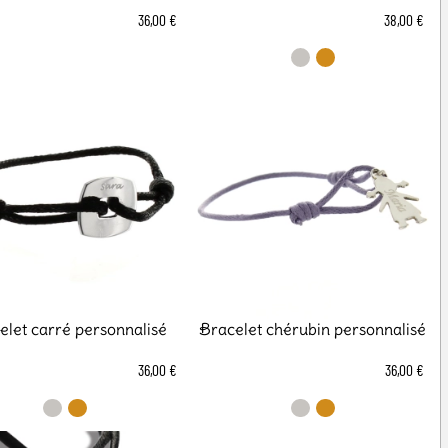
36,00 €
38,00 €
elet carré personnalisé
Bracelet chérubin personnalisé
36,00 €
36,00 €