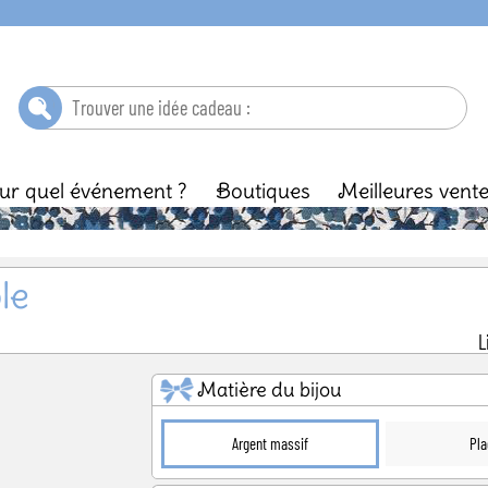
ur quel événement ?
Boutiques
Meilleures vent
ébé
Baptême
Enfant
Anniversaire
Ma
le
L
Matière du bijou
Argent massif
Pla