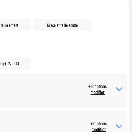
 naissance
taille enfant
Bracelet taille adulte
rty (+2,00 €)
+
18
options
modifier
+
1
options
modifier