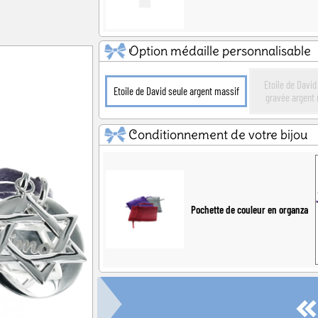
Option médaille personnalisable
Etoile de David
Etoile de David seule argent massif
gravée argent 
Conditionnement de votre bijou
Pochette de couleur en organza