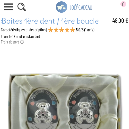
0
Boites 1ère dent / 1ère boucle
48.00 €
Caractéristiques et description |
5.0
/
5
(
1
avis)
Livré le 17 août en standard
Frais de port 🛈