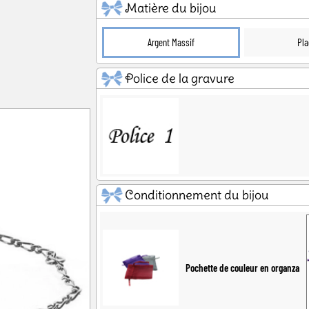
Matière du bijou
ël
Baby Shower
Annonce de
Argent Massif
Pla
Police de la gravure
Conditionnement du bijou
Pochette de couleur en organza