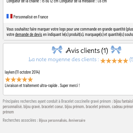
Longueur de la chaîne : 15 ou 12 cm Longueur de la médaille : 1,6 cm
Personnalisé en France
Vous souhaitez faire marquer votre logo pour une commande en grande quantité (plus 
votre
demande de devis
en indiquant le(s) produit(s), marquage(s) et quantité(s) souha
Avis clients (1)
La note moyenne des clients :
(
layken
(11 octobre 2014)
Livraison et traitement ultra-rapide . Super merci !
Principales recherches ayant conduit à Bracelet coccinelle gravé prénom :
bijou fantais
personnalisé
,
bijou gravé
,
bracelet coeur
,
bijou prénom
,
bracelet prénom
,
cadeau préno
prénom
Recherches associées
:
,
Bijoux personnalisés
Anniversaire