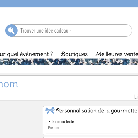
ur quel événement ?
Boutiques
Meilleures vent
ébé
Baptême
Enfant
Anniversaire
Ma
énom
L
Personnalisation de la gourmette
Prénom ou texte