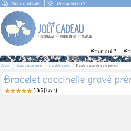
Nous contacter
Une question ?
PERSONNALISÉ POUR BÉBÉ ET MAMAN
Pour qui ?
Po
Accueil
Bijoux personnalisés
Bracelets gravés
Bracelet coccinelle gravé prénom
Naissance
B
Bracelet coccinelle gravé pr
5.0
/
5
(
1
avis)