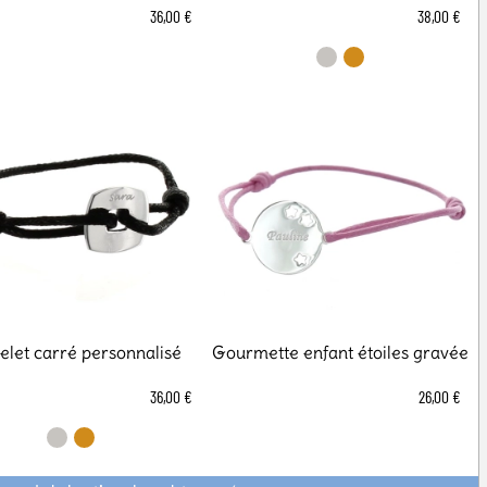
36,00 €
38,00 €
elet carré personnalisé
Gourmette enfant étoiles gravée
36,00 €
26,00 €