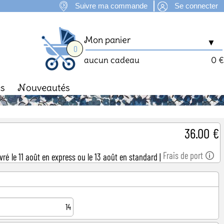
Suivre ma commande
Se connecter
Mon panier
▼
0
aucun cadeau
0 €
es
Nouveautés
man
Fête des Mères
36.00 €
Frais de port 🛈
ivré le 11 août en express ou le 13 août en standard
|
14