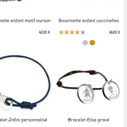
tte enfant motif ourson
Gourmette enfant coccinelles
40,00 €
46,00 €
let Infini personnalisé
Bracelet Elisa gravé