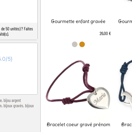
Gourmette enfant gravée
Gourme
de 50 unités) ? Faites
26,00 €
ité(s).
5.0/5)
ie
,
bijou argent
m
,
bijoux gravés
,
bijoux
Bracelet coeur gravé prénom
Brace