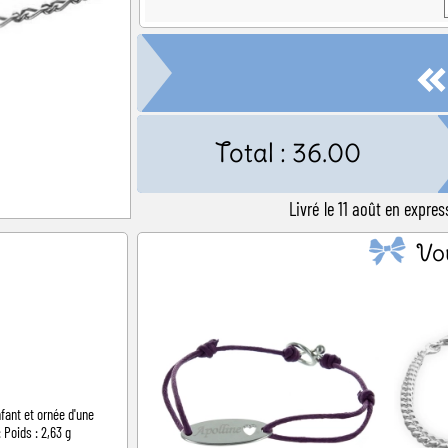
Total :
36.00
Livré le 11 août en expre
Vo
fant et ornée d'une
 Poids : 2,63 g