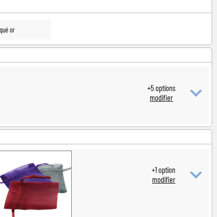
 naissance
qué or
+
5
options
modifier
+
1
option
modifier