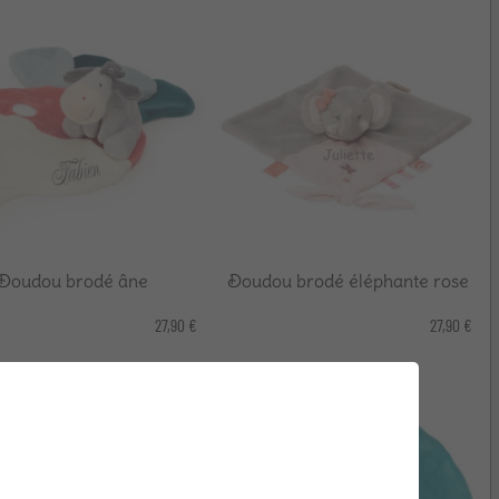
Doudou brodé âne
Doudou brodé éléphante rose
27,90 €
27,90 €