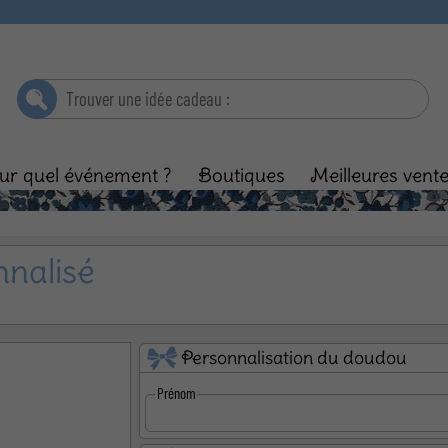
ur quel événement ?
Boutiques
Meilleures vent
ébé
Baptême
Enfant
Anniversaire
Ma
nnalisé
Personnalisation du doudou
Prénom