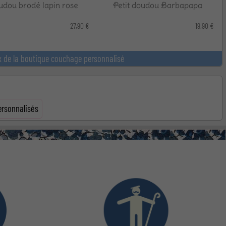
dou brodé lapin rose
Petit doudou Barbapapa
27,90 €
19,90 €
x de la boutique couchage personnalisé
ersonnalisés