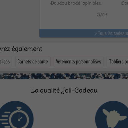
Doudou brodé lapin bleu
Dou
27,90 €
> Tous les cadeau
uvrez également
lisés
Carnets de santé
Vêtements personnalisés
Tabliers p
La qualité Joli-Cadeau