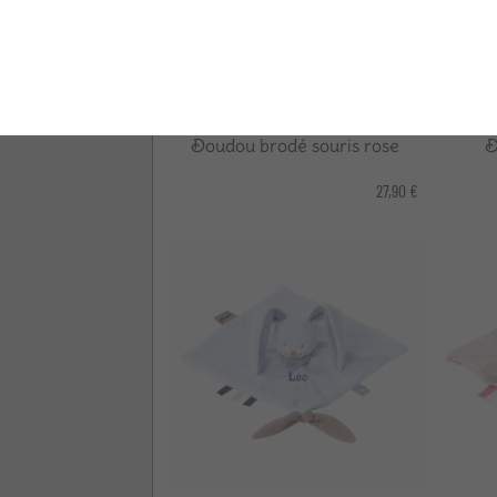
Doudou brodé souris rose
D
27,90 €