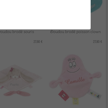
oudou brodé souris
Doudou brodé poisson clown
27,90 €
27,90 €