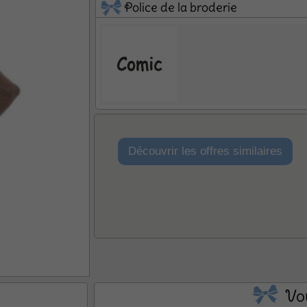
Police de la broderie
ël
Baby Shower
Annonce de
Découvrir les offres similaires
Vo