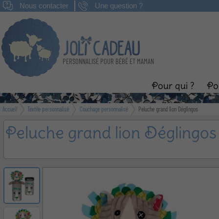
Nous contacter
Une question ?
PERSONNALISÉ POUR BÉBÉ ET MAMAN
Pour qui ?
Po
Accueil
Textile personnalisé
Couchage personnalisé
Peluche grand lion Déglingos
Naissance
B
Peluche grand lion Déglingos