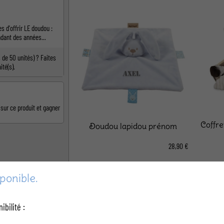
 d'offrir LE doudou :
ndant des années...
de 50 unités) ? Faites
ité(s).
 sur ce produit et gagner
Coffre
Doudou lapidou prénom
28,90 €
ponible.
ibilité :