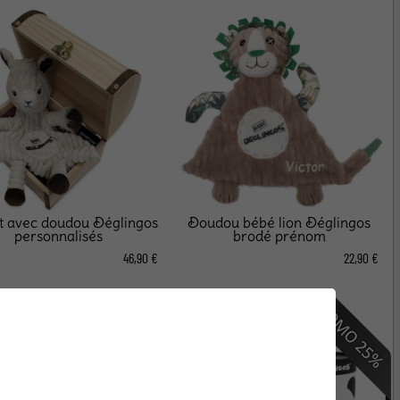
t avec doudou Déglingos
Doudou bébé lion Déglingos
personnalisés
brodé prénom
46,90 €
22,90 €