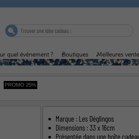
ur quel événement ?
Boutiques
Meilleures vent
ébé
Baptême
Enfant
Anniversaire
Ma
PROMO 25%
Marque : Les Déglingos
Dimensions : 33 x 16cm
Présentée dans une boîte cadeau