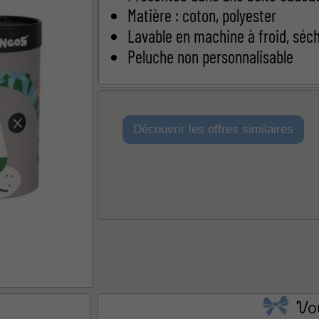
Matière : coton, polyester
ël
Baby Shower
Annonce de
Lavable en machine à froid, sécha
Peluche non personnalisable
Découvrir les offres similaires
Vo