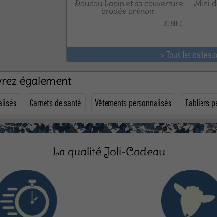
Doudou Lapin et sa couverture
Mini d
brodée prénom
30,90 €
> Tous les cadeau
uvrez également
lisés
Carnets de santé
Vêtements personnalisés
Tabliers p
La qualité Joli-Cadeau