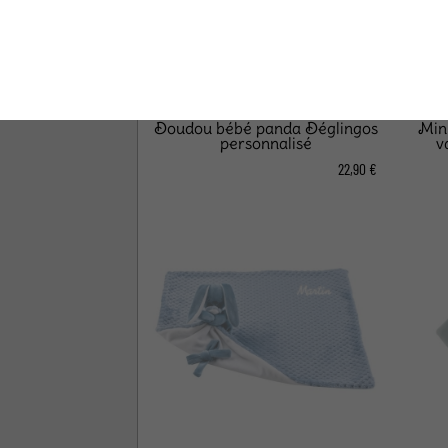
Doudou bébé panda Déglingos
Min
personnalisé
v
22,90 €