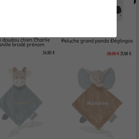
i doudou chien Charlie
Peluche grand panda Déglingos
anille brodé prénom
24,90 €
28,90 €
21,68 €