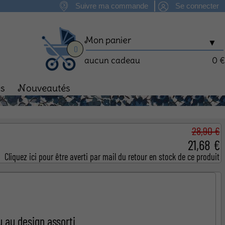
Suivre ma commande
Se connecter
Mon panier
▼
0
aucun cadeau
0 €
es
Nouveautés
man
Fête des Mères
28,90 €
21,68 €
Cliquez ici pour être averti par mail du retour en stock de ce produit
 au design assorti