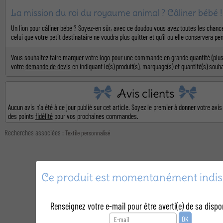
La mission du roi du royaume animal ? Câliner bébé !
Un lion pour câliner bébé ? Soyez-en sûr, avec ce doudou vous avez toutes les chances
celui que votre petit destinataire ne voudra plus quitter et qu'il ou elle conservera pe
Vous souhaitez faire marquer votre logo pour une commande en grande quantité (plus 
votre
demande de devis
en indiquant le(s) produit(s), marquage(s) et quantité(s) souha
Avis clients
Aucun avis n'a été à ce jour publié sur cet article. Soyez le premier à donner votre avis
des points
fidélité
pour vos prochaines commandes.
Recherches associées
:
Textile personnalisé
Ce produit est momentanément indis
Renseignez votre e-mail pour être averti(e) de sa dispon